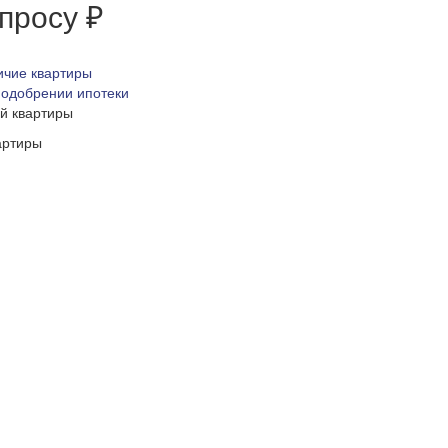
апросу ₽
ичие квартиры
 одобрении ипотеки
ой квартиры
артиры