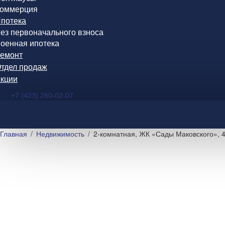
оммерция
потека
ез первоначального взноса
оенная ипотека
емонт
тдел продаж
кции
+7 (423) 280-02-07
Главная
Недвижимость
2-комнатная, ЖК «Сады Маковского», 4