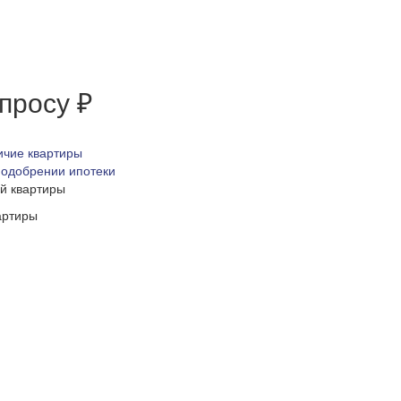
апросу ₽
ичие квартиры
 одобрении ипотеки
ой квартиры
артиры