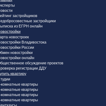
ксперты
овости
ейтинг застройщиков
едобросовестные застройщики
ыписка из ЕГРН онлайн
овостройки
арта новостроек
овостройки Владивостока
овостройки России
бмен новостройки
овостройки онлайн
бщественное обсуждение проектов
роверка регистрации ДДУ
упить квартиру
тудии
-комнатные квартиры
-комнатные квартиры
-комнатные квартиры
-комнатные квартиры
ентхаусы