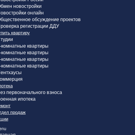
бмен новостройки
овостройки онлайн
бщественное обсуждение проектов
роверка регистрации ДДУ
упить квартиру
тудии
-комнатные квартиры
-комнатные квартиры
-комнатные квартиры
-комнатные квартиры
ентхаусы
оммерция
потека
ез первоначального взноса
оенная ипотека
емонт
тдел продаж
кции
enu
лавная