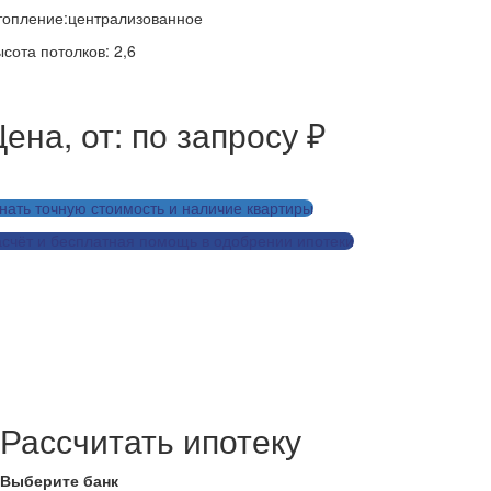
топление:централизованное
сота потолков: 2,6
ена, от: по запросу ₽
нать точную стоимость и наличие квартиры
счёт и бесплатная помощь в одобрении ипотеки
Заказать дизайн-проект для этой квартиры
Рассчитать ремонт для этой квартиры
Рассчитать ипотеку
Выберите банк