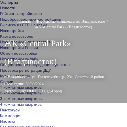
Эксперты
Новости
Рейтинг застройщиков
Недобросовестные застройщики
Главная
ЖК-Жилые комплексы во Владивостоке
Выписка из ЕГРН онлайн
ЖК «Central Park» (Владивосток)
Новостройки
Карта новостроек
ЖК «Central Park»
Новостройки Владивостока
Новостройки России
Обмен новостройки
Новостройки онлайн
(Владивосток)
Общественное обсуждение проектов
Проверка регистрации ДДУ
Купить квартиру
г. Владивосток, ул. Грязелечебница, 23а,
Советский район
Студии
Срок сдачи: 30/09/2024
1-комнатные квартиры
Застройщик:
ООО "СЗ Сад-Город"
2-комнатные квартиры
3-комнатные квартиры
4-комнатные квартиры
Пентхаусы
Коммерция
Ипотека
Без первоначального взноса