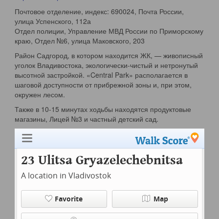
Почтовое отделение, индекс: 690024, Почта России,
улица Успенского, 112а
Отдел полиции, Управление МВД России по Приморскому
краю, Отдел №6, ​улица Маковского, 203
Район Садгород, в котором находится ЖК, — живописный
уголок Владивостока, экологически-чистый и нетронутый
высотной застройкой. «Central Park» располагается в
шаговой доступности от прибрежной зоны и, при этом,
окружен лесом.
Также в 10-15 минутах ходьбы находятся продуктовые
магазины, Лицей №3 и частный детский сад.