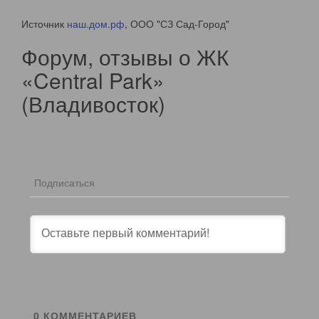
Источник
наш.дом.рф
, ООО "СЗ Сад-Город"
Форум, отзывы о ЖК
«Central Park»
(Владивосток)
Подписаться
0
КОММЕНТАРИЕВ