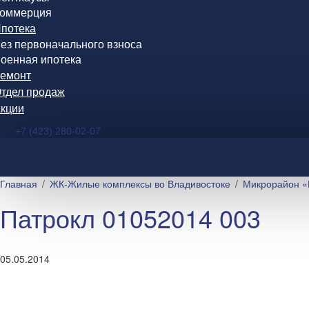
оммерция
потека
ез первоначального взноса
оенная ипотека
емонт
тдел продаж
кции
+7 (423) 280-02-07
Главная
ЖК-Жилые комплексы во Владивостоке
Микрорайон «
Патрокл 01052014 003
05.05.2014