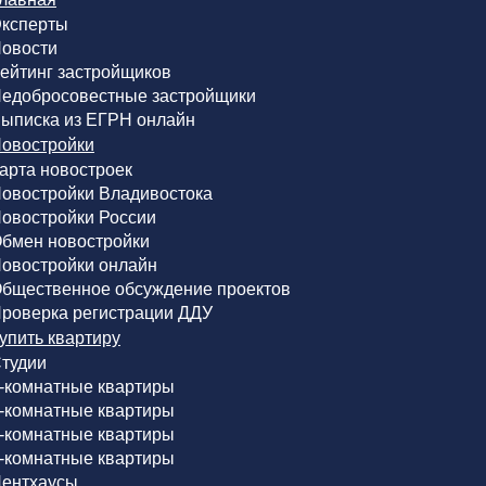
ксперты
овости
ейтинг застройщиков
едобросовестные застройщики
ыписка из ЕГРН онлайн
овостройки
арта новостроек
овостройки Владивостока
овостройки России
бмен новостройки
овостройки онлайн
бщественное обсуждение проектов
роверка регистрации ДДУ
упить квартиру
тудии
-комнатные квартиры
-комнатные квартиры
-комнатные квартиры
-комнатные квартиры
ентхаусы