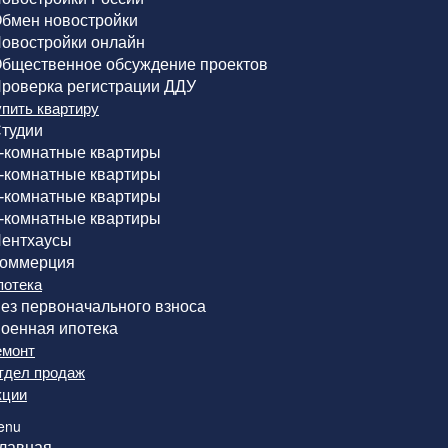
бмен новостройки
овостройки онлайн
бщественное обсуждение проектов
роверка регистрации ДДУ
упить квартиру
тудии
-комнатные квартиры
-комнатные квартиры
-комнатные квартиры
-комнатные квартиры
ентхаусы
оммерция
потека
ез первоначального взноса
оенная ипотека
емонт
тдел продаж
кции
enu
лавная